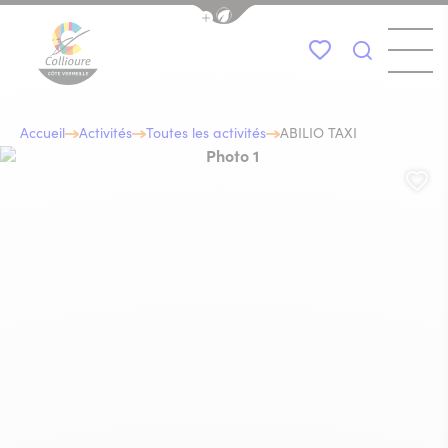
Afficher la barre de navigation du
Menu
Mes favoris
Je recher
Collioure Tourisme
Accueil
Activités
Toutes les activités
ABILIO TAXI
Photo 1, © abilio-taxi
Aj