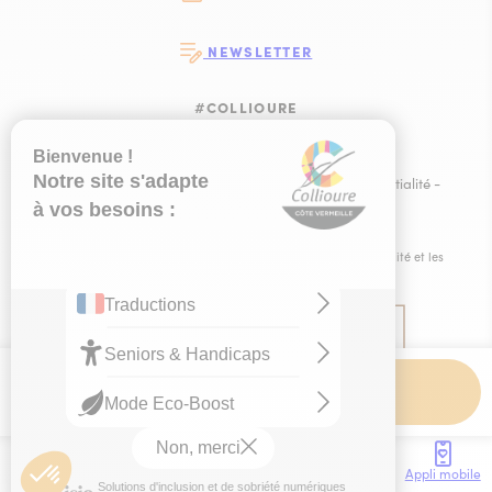
NEWSLETTER
#COLLIOURE
SUIVEZ-NOUS
SUIVEZ-NOUS S
SUIVEZ-NOUS 
SUIVEZ-NOU
Plan du site
-
Mentions légales
-
Politique de confidentialité
-
Ce site est éco-conçu !
-
Éditer mes cookies
-
Made with
by
IRIS Interactive
Ce site est protégé par reCAPTCHA. Les
règles de confidentialité
et les
conditions d'utilisation
de Google s'appliquent.
Contact
Accès
Météo
Webcam
Brochures
Appli mobile