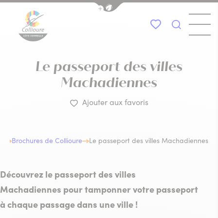
Afficher la barre de navigation du
Menu
Mes favoris
Je recher
Collioure Tourisme
Le passeport des villes
Machadiennes
Ajouter aux favoris
ue
Brochures de Collioure
Le passeport des villes Machadiennes
Découvrez le passeport des villes
Machadiennes pour tamponner votre passeport
à chaque passage dans une ville !