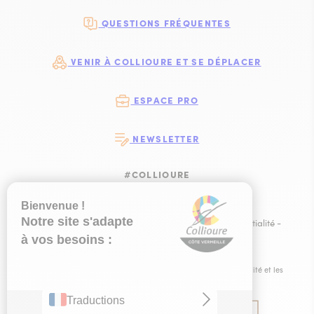
QUESTIONS FRÉQUENTES
VENIR À COLLIOURE ET SE DÉPLACER
ESPACE PRO
NEWSLETTER
#COLLIOURE
SUIVEZ-NOUS
SUIVEZ-NOUS S
SUIVEZ-NOUS 
SUIVEZ-NOU
Plan du site
-
Mentions légales
-
Politique de confidentialité
-
Ce site est éco-conçu !
-
Éditer mes cookies
-
Made with
by
IRIS Interactive
Ce site est protégé par reCAPTCHA. Les
règles de confidentialité
et les
conditions d'utilisation
de Google s'appliquent.