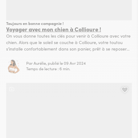
Toujours en bonne compagnie !
Voyager avec mon chien à Collioure !
On vous donne toutes les clés pour venir à Collioure avec votre
chien. Alors que le soleil se couche à Collioure, votre toutou
s’installe confortablement dans son panier, prêt à se reposer
de sa journée agitée ! Dans son sommeil, il se remémore les
délicieuses senteurs des ruelles de Collioure, la vue magnifique
Par Aurélie, publié le 09 Avr 2024
qu’il a...
Temps de lecture : 6 min.
Ce contenu contient une galerie photo
Ajou