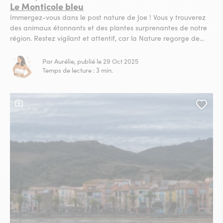
Le Monticole bleu
Immergez-vous dans le post nature de Joe ! Vous y trouverez
des animaux étonnants et des plantes surprenantes de notre
région. Restez vigilant et attentif, car la Nature regorge de
secrets ! Anciennement appelé Merle bleue, cette espèce
fréquente les escarpements rocheux des zones
Par Aurélie, publié le 29 Oct 2025
méditerranéennes et est présent sur la côte rocheuse catalane
Temps de lecture : 3 min.
ainsi que...
Ce contenu contient une galerie photo
Ajou