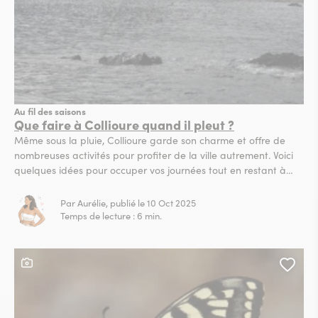
Au fil des saisons
Que faire à Collioure quand il pleut ?
Même sous la pluie, Collioure garde son charme et offre de
nombreuses activités pour profiter de la ville autrement. Voici
quelques idées pour occuper vos journées tout en restant à
l’abri. Visiter le Château Royal Dominant la baie, le Château
Royal vous ouvre ses portes pour un voyage à travers l’histoire
Par Aurélie, publié le 10 Oct 2025
de Collioure. Optez pour...
Temps de lecture : 6 min.
Ce contenu contient une galerie photo
Ajou