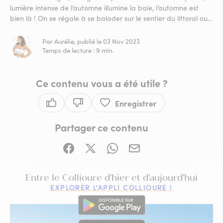
lumière intense de l’automne illumine la baie, l’automne est
bien là ! On se régale à se balader sur le sentier du littoral ou
la Tour Madeloc. On déambule volontiers dans les ruelles pour
observer cette ambiance automnale avec quelques haltes
Par Aurélie, publié le 03 Nov 2023
culturelles que nous propose...
Temps de lecture : 9 min.
Ce contenu vous a été utile ?
Enregistrer
Ce contenu vous a été utile
Ce contenu ne vous a pas été utile
Partager ce contenu
Partager sur Facebook (nouvelle fenêtre)
Partager sur X / Twitter (nouvelle fe
Partager sur WhatsApp
Partager par mail
VISITE IMMERSIVE
Entre le Collioure d'hier et d'aujourd'hui
EXPLORER L'APPLI COLLIOURE !