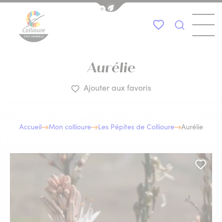
Afficher la barre de navigation du
Menu
Mes favoris
Je recher
Collioure Tourisme
Aurélie
Ajouter aux favoris
Accueil
Mon collioure
Les Pépites de Collioure
Aurélie
Ajou