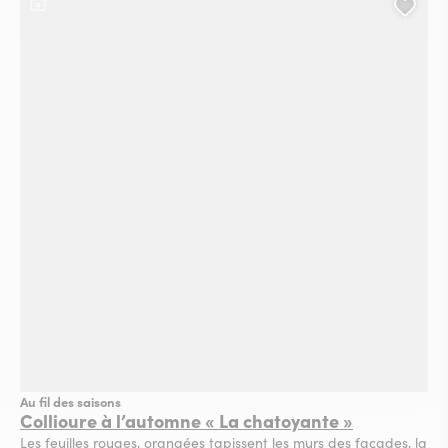
Ce contenu contient une galerie photo
Ajou
Au fil des saisons
Collioure à l’automne « La chatoyante »
Les feuilles rouges, orangées tapissent les murs des façades, la