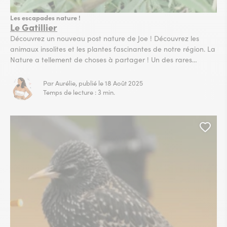
Les escapades nature !
Le Gatillier
Découvrez un nouveau post nature de Joe ! Découvrez les
animaux insolites et les plantes fascinantes de notre région. La
Nature a tellement de choses à partager ! Un des rares
arbustes maintenu dans le lit de la rivière du Douy qui traverse
Collioure est le Gatillier (Vitex agnus castus) du fait qu’il s’agit
Par Aurélie, publié le 18 Août 2025
d’une...
Temps de lecture : 3 min.
Ajou